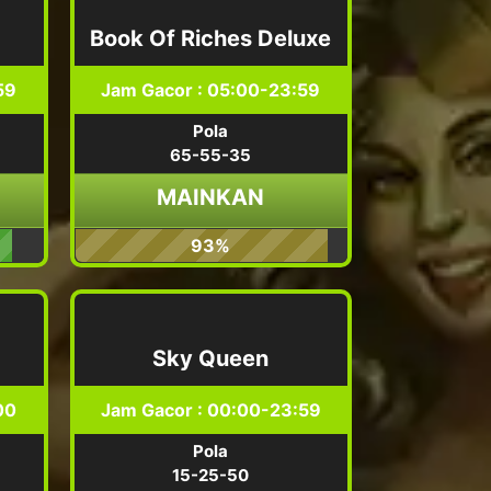
Book Of Riches Deluxe
59
Jam Gacor : 05:00-23:59
Pola
65-55-35
MAINKAN
93%
Sky Queen
00
Jam Gacor : 00:00-23:59
Pola
15-25-50