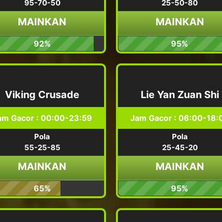
95-70-50
25-50-80
MAINKAN
MAINKAN
92%
95%
Viking Crusade
Lie Yan Zuan Shi
am Gacor : 00:00-23:59
Jam Gacor : 06:00-18:
Pola
Pola
55-25-85
25-45-20
MAINKAN
MAINKAN
65%
95%