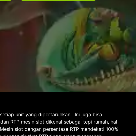
iap unit yang dipertaruhkan . Ini juga bisa
dan RTP mesin slot dikenal sebagai tepi rumah, hal
 Mesin slot dengan persentase RTP mendekati 100%