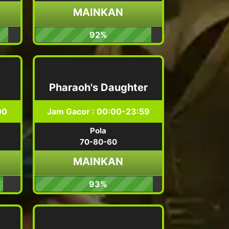
MAINKAN
92%
Pharaoh's Daughter
00
Jam Gacor : 00:00-23:59
Pola
70-80-60
MAINKAN
93%