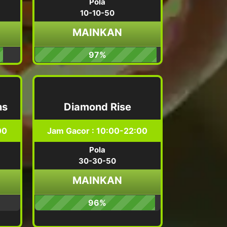
Pola
10-10-50
MAINKAN
97%
ns
Diamond Rise
00
Jam Gacor : 10:00-22:00
Pola
30-30-50
MAINKAN
96%