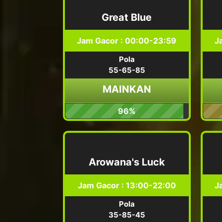
Great Blue
Jam Gacor : 00:00-23:59
J
Pola
55-65-85
MAINKAN
96%
Arowana's Luck
Jam Gacor : 13:00-22:00
J
Pola
35-85-45