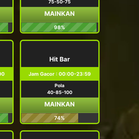
75-50-75
MAINKAN
98%
Hit Bar
00
Jam Gacor : 00:00-23:59
Pola
40-85-100
MAINKAN
74%