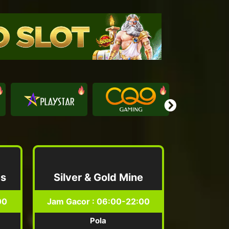
es
Silver & Gold Mine
00
Jam Gacor : 06:00-22:00
Pola